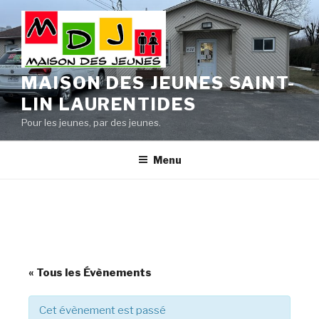
Aller
au
contenu
principal
MAISON DES JEUNES SAINT-
LIN LAURENTIDES
Pour les jeunes, par des jeunes.
Menu
« Tous les Évènements
Cet évènement est passé