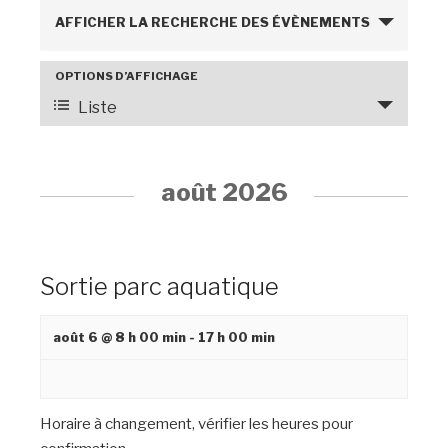
R
AFFICHER LA RECHERCHE DES ÉVÈNEMENTS
e
c
OPTIONS D’AFFICHAGE
N
h
a
Liste
e
v
r
i
c
g
août 2026
h
a
e
t
e
i
Sortie parc aquatique
o
t
n
n
d
août 6 @ 8 h 00 min
-
17 h 00 min
a
e
v
v
i
u
g
Horaire à changement, vérifier les heures pour
e