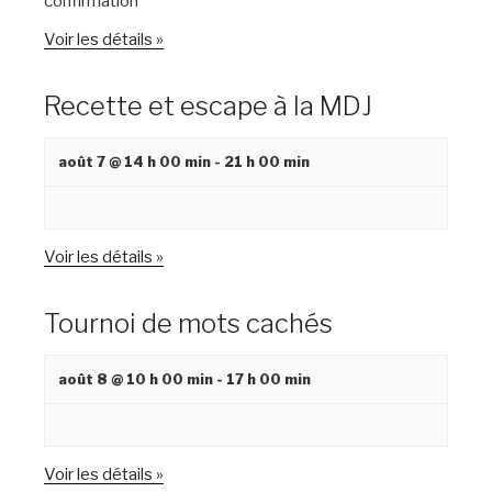
confirmation
a
s
t
é
Voir les détails »
v
i
è
o
Recette et escape à la MDJ
n
n
e
d
août 7 @ 14 h 00 min
-
21 h 00 min
m
e
e
v
n
u
t
Voir les détails »
e
s
Tournoi de mots cachés
É
v
août 8 @ 10 h 00 min
-
17 h 00 min
è
n
e
Voir les détails »