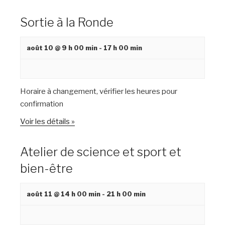
m
e
Sortie à la Ronde
n
t
août 10 @ 9 h 00 min
-
17 h 00 min
s
Horaire à changement, vérifier les heures pour
confirmation
Voir les détails »
Atelier de science et sport et
bien-être
août 11 @ 14 h 00 min
-
21 h 00 min