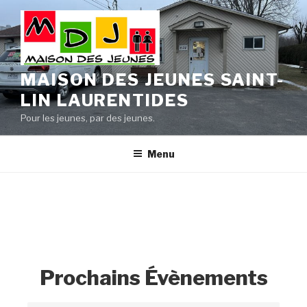
Aller
au
contenu
principal
MAISON DES JEUNES SAINT-
LIN LAURENTIDES
Pour les jeunes, par des jeunes.
Menu
Prochains Évènements