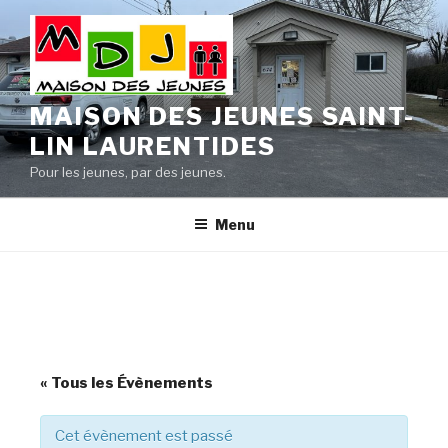
Aller
au
contenu
principal
MAISON DES JEUNES SAINT-
LIN LAURENTIDES
Pour les jeunes, par des jeunes.
Menu
« Tous les Évènements
Cet évènement est passé