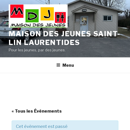
Aller
au
contenu
principal
MAISON DES JEUNES SAINT-
LIN LAURENTIDES
Pour les jeunes, par des jeunes.
Menu
« Tous les Évènements
Cet évènement est passé