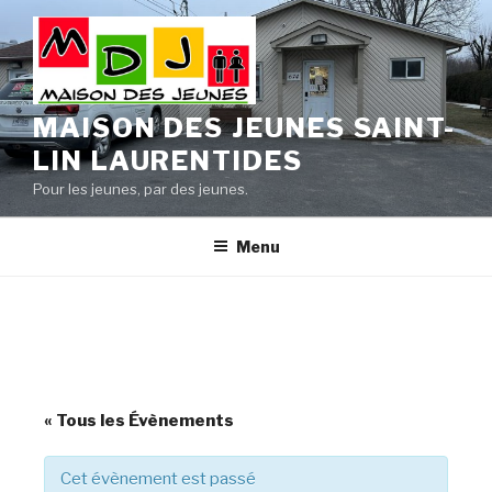
Aller
au
contenu
principal
MAISON DES JEUNES SAINT-
LIN LAURENTIDES
Pour les jeunes, par des jeunes.
Menu
« Tous les Évènements
Cet évènement est passé