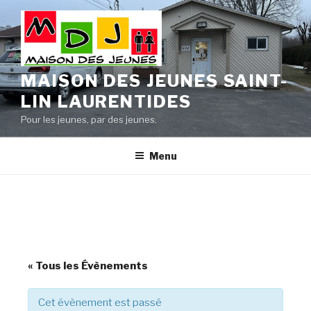
Aller
au
contenu
principal
MAISON DES JEUNES SAINT-
LIN LAURENTIDES
Pour les jeunes, par des jeunes.
Menu
« Tous les Évènements
Cet évènement est passé