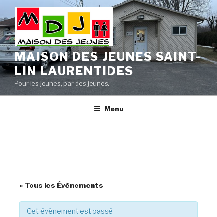
Aller
au
contenu
principal
MAISON DES JEUNES SAINT-
LIN LAURENTIDES
Pour les jeunes, par des jeunes.
Menu
« Tous les Évènements
Cet évènement est passé