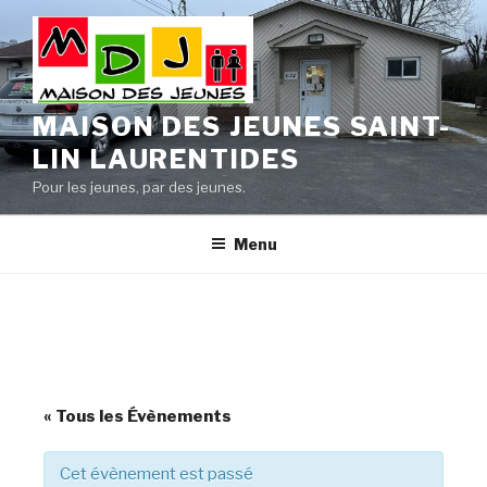
Aller
au
contenu
principal
MAISON DES JEUNES SAINT-
LIN LAURENTIDES
Pour les jeunes, par des jeunes.
Menu
« Tous les Évènements
Cet évènement est passé