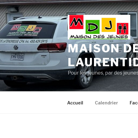
Aller
au
contenu
principal
MAISON DE
LAURENTI
Pour les jeunes, par des jeunes
Accueil
Calendrier
Fac