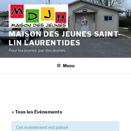
Aller
au
contenu
principal
MAISON DES JEUNES SAINT-
LIN LAURENTIDES
Pour les jeunes, par des jeunes.
Menu
« Tous les Évènements
Cet évènement est passé