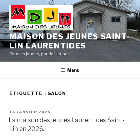
Aller
au
contenu
principal
MAISON DES JEUNES SAINT-
LIN LAURENTIDES
Pour les jeunes, par des jeunes.
Menu
ÉTIQUETTE :
SALON
PUBLIÉ
14 JANVIER 2025
LE
La maison des jeunes Laurentides Saint-
Lin en 2026.