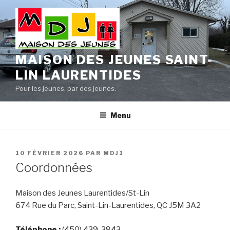
Aller
au
contenu
principal
MAISON DES JEUNES SAINT-
LIN LAURENTIDES
Pour les jeunes, par des jeunes.
Menu
PUBLIÉ
10 FÉVRIER 2026
PAR
MDJ1
LE
Coordonnées
Maison des Jeunes Laurentides/St-Lin
674 Rue du Parc, Saint-Lin-Laurentides, QC J5M 3A2
Téléphone
:
(450) 439-3843