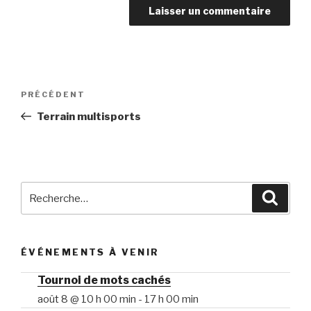
Navigation
Article
PRÉCÉDENT
de
précédent
Terrain multisports
l’article
Recherche
Reche
pour
:
ÉVÉNEMENTS À VENIR
Tournoi de mots cachés
août 8 @ 10 h 00 min
-
17 h 00 min