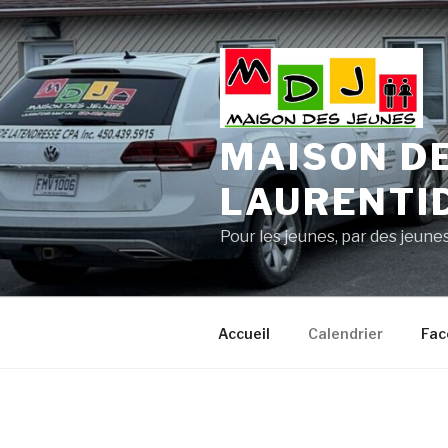
Aller
au
contenu
principal
MAISON DE
LAURENTI
Pour les jeunes, par des jeunes
Accueil
Calendrier
Fac