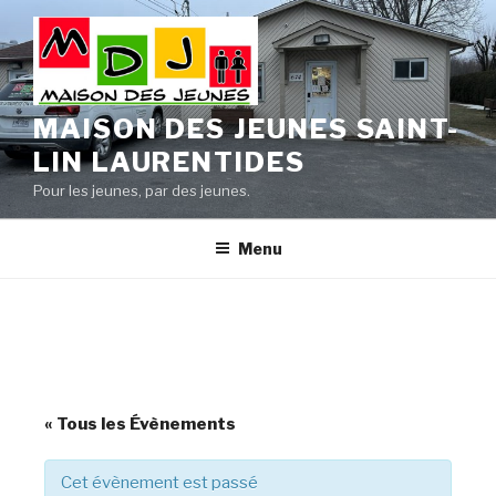
Aller
au
contenu
principal
MAISON DES JEUNES SAINT-
LIN LAURENTIDES
Pour les jeunes, par des jeunes.
Menu
« Tous les Évènements
Cet évènement est passé